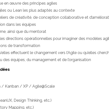
ise en œuvre des principes agiles
giles ou Lean les plus adaptés au contexte
eliers de créativité, de conception collaborative et d’améliora
ion dans les équipes
rne, ainsi que du mentorat
et les directions opérationnelles pour imaginer des modèles agi
tions de transformation
u’elles effectuent le changement vers l’Agile ou qu’elles cherc
eau des équipes, du management et de l’organisation
ndées
m / Kanban / XP / Agile@Scale
eanUX, Design Thinking, etc.)
tory Mapping, etc.)