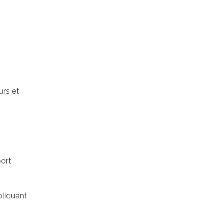
urs et
ort,
pliquant