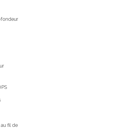
rofondeur
ur
 OPS
s
au fil de