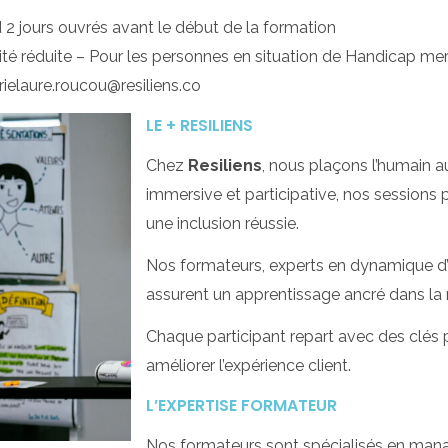
 2 jours ouvrés avant le début de la formation
ité réduite – Pour les personnes en situation de Handicap mer
elaure.roucou@resiliens.co
LE + RESILIENS
Chez
Resiliens
, nous plaçons l’humain 
immersive et participative, nos sessions 
une inclusion réussie.
Nos formateurs, experts en dynamique 
assurent un apprentissage ancré dans la ré
Chaque participant repart avec des clé
améliorer l’expérience client.
L’EXPERTISE FORMATEUR
Nos formateurs sont spécialisés en manag